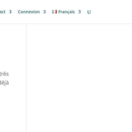
act
Connexion
Français
très
déjà