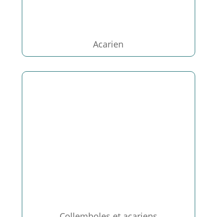
Acarien
Collemboles et acariens